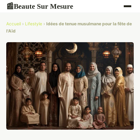
Beaute Sur Mesure
📰
Accueil
›
Lifestyle
›
Idées de tenue musulmane pour la fête de
l'Aïd